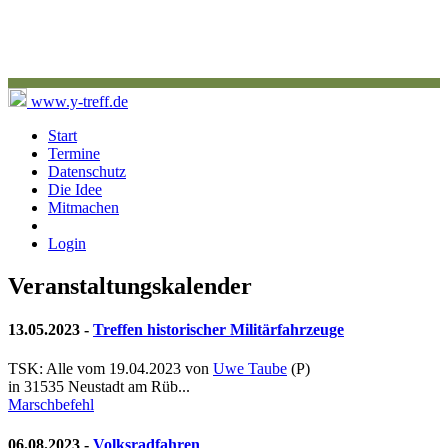
www.y-treff.de
Start
Termine
Datenschutz
Die Idee
Mitmachen
Login
Veranstaltungskalender
13.05.2023 -
Treffen historischer Militärfahrzeuge
TSK: Alle vom 19.04.2023 von
Uwe Taube
(
P
)
in 31535 Neustadt am Rüb...
Marschbefehl
06.08.2023 -
Volksradfahren